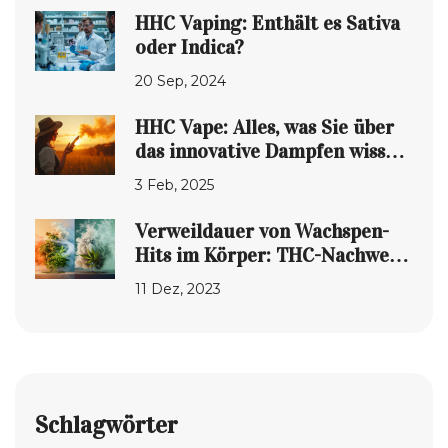
HHC Vaping: Enthält es Sativa
oder Indica?
20 Sep, 2024
HHC Vape: Alles, was Sie über
das innovative Dampfen wissen
sollten
3 Feb, 2025
Verweildauer von Wachspen-
Hits im Körper: THC-Nachweis
und Abbau
11 Dez, 2023
Schlagwörter