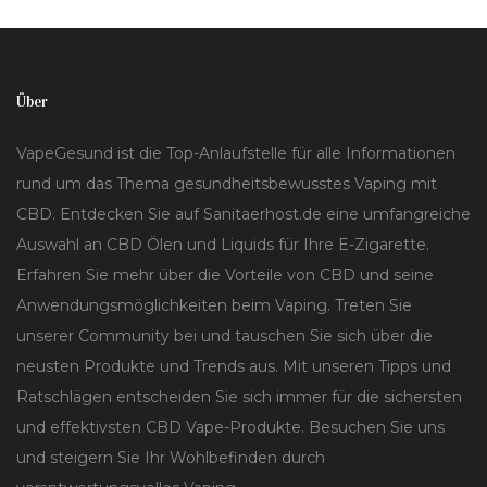
Über
VapeGesund ist die Top-Anlaufstelle für alle Informationen
rund um das Thema gesundheitsbewusstes Vaping mit
CBD. Entdecken Sie auf Sanitaerhost.de eine umfangreiche
Auswahl an CBD Ölen und Liquids für Ihre E-Zigarette.
Erfahren Sie mehr über die Vorteile von CBD und seine
Anwendungsmöglichkeiten beim Vaping. Treten Sie
unserer Community bei und tauschen Sie sich über die
neusten Produkte und Trends aus. Mit unseren Tipps und
Ratschlägen entscheiden Sie sich immer für die sichersten
und effektivsten CBD Vape-Produkte. Besuchen Sie uns
und steigern Sie Ihr Wohlbefinden durch