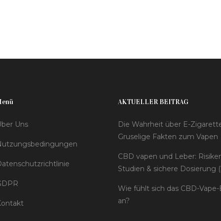
Menü
AKTUELLER BEITRAG
ber Uns
Die Wahrheit über E-Zigarett
Gruselige Fakten zum Vapen
Nutzungsbedingungen
CBD vapen und Leber: Risiken
atenschutzrichtlinie
Studien & sichere Dosierung (
GDPR
Wie fühlt sich das CBD-Vape-
an?
ontakt