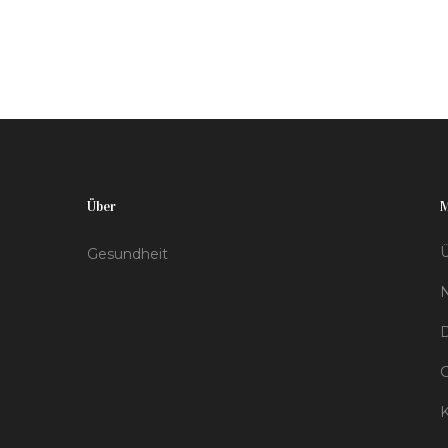
Auswirkungen auf Kinder. Vaping kann
unbemerkt Partikel freisetzen, die von Kindern
eingeatmet werden könnten. Elterliche
Verantwortung ist entscheidend, um mögliche
Gefahren zu minimieren und gute Vorbilder zu
sein.
Über
Ü
Gesundheit
D
K