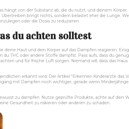
as hängt von der Substanz ab, die du nutzt, und deinem Körper. 
Übertreiben bringt nichts, sondern belastet eher die Lunge. We
 einzulegen oder die Dosis zu reduzieren.
as du achten solltest
ie deine Haut und dein Körper auf das Dampfen reagieren. Einige
enn du THC oder andere Stoffe dampfst. Pass aufs, dass du genu
achten und für frische Luft sorgen. Niemand will, dass das Ha
ndlichen erkannt wird. Der Artikel "Erkennen Kinderärzte das V
ng mit Dampfen noch wichtiger, gerade wenn Minderjährige inv
d bewusst zu dampfen. Nutze geprüfte Produkte, achte auf dein 
ine Gesundheit zu riskieren oder anderen zu schaden.