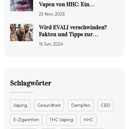
Vapen von HHC: Ein
umfassender Leitfaden
23 Nov, 2023
Wird EVALI verschwinden?
Fakten und Tipps zur
Lungenkrankheit durch
15 Jun, 2024
Dampfen
Schlagwörter
Vaping
Gesundheit
Dampfen
CBD
E-Zigaretten
THC Vaping
HHC