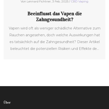
Von Lennard Fichtner, 3 Feb, 2025 /
CBD Vaping
Beeinflusst das Vapen die
Zahngesundheit?
Vapen wird oft als weniger schädliche Alternative zum
Rauchen angesehen, doch welche Auswirkungen hat
es tatsächlich auf die Zahngesundheit? Dieser Artikel
beleuchtet die potenziellen Risiken und Effekte des
Vapens auf Zähne und Zahnfleisch. Wir werfen einen
Blick auf verschiedene Inhaltsstoffe in E-Zigaretten
und deren Einfluss auf die Mundgesundheit. Zudem
geben wir hilfreiche Tipps, wie Sie Ihre Zähne als
Vaper gesund halten können.
Über