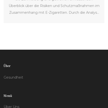
Überblick über die Risiken und Schutzmaßnahmen im
Zusammenhang mit E-Zigaretten. Durch die Analyse
wissenschaftlicher Studien und den Vergleich mit
traditionellen Rauchmethoden bietet der Artikel
praktische Ratschläge zur Minimierung von
Zahnverfärbungen für Dampfer.
Über
Gesundheit
Menü
Über Uns