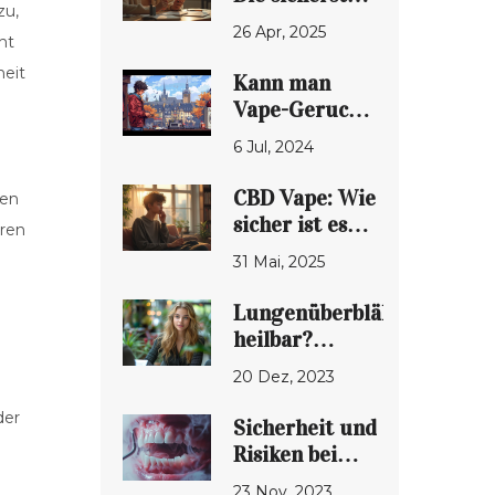
zu,
Optionen auf
26 Apr, 2025
ht
dem Markt
heit
Kann man
Vape-Geruch
auf Kleidung
6 Jul, 2024
riechen?
Fakten und
CBD Vape: Wie
hen
Tipps
sicher ist es
aren
für deine
31 Mai, 2025
Lunge?
Lungenüberblähung
heilbar?
Strategien für
20 Dez, 2023
gesunde
Atemwege
der
Sicherheit und
Risiken beim
Vapen von
23 Nov, 2023