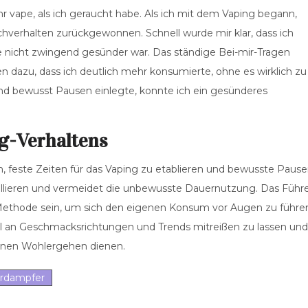
 vape, als ich geraucht habe. Als ich mit dem Vaping begann,
uchverhalten zurückgewonnen. Schnell wurde mir klar, dass ich
ie nicht zwingend gesünder war. Das ständige Bei-mir-Tragen
 dazu, dass ich deutlich mehr konsumierte, ohne es wirklich zu
te und bewusst Pausen einlegte, konnte ich ein gesünderes
ng-Verhaltens
 feste Zeiten für das Vaping zu etablieren und bewusste Paus
llieren und vermeidet die unbewusste Dauernutzung. Das Führ
Methode sein, um sich den eigenen Konsum vor Augen zu führe
wahl an Geschmacksrichtungen und Trends mitreißen zu lassen und
enen Wohlergehen dienen.
rdampfer