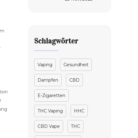
HHC: Ein
umfassender
Leitfaden
um
Schlagwörter
r
Vaping
Gesundheit
Dampfen
CBD
tion
E-Zigaretten
r
rung
THC Vaping
HHC
CBD Vape
THC