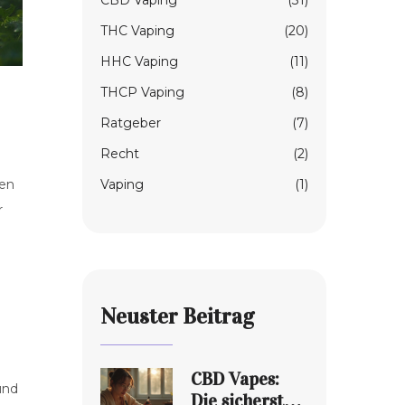
CBD Vaping
(31)
THC Vaping
(20)
HHC Vaping
(11)
THCP Vaping
(8)
Ratgeber
(7)
Recht
(2)
Vaping
(1)
len
r
Neuster Beitrag
CBD Vapes:
und
Die sichersten