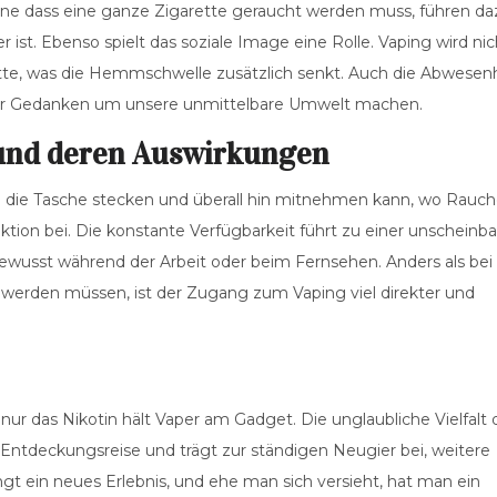
hne dass eine ganze Zigarette geraucht werden muss, führen da
r ist. Ebenso spielt das soziale Image eine Rolle. Vaping wird nic
rette, was die Hemmschwelle zusätzlich senkt. Auch die Abwesen
ger Gedanken um unsere unmittelbare Umwelt machen.
 und deren Auswirkungen
in die Tasche stecken und überall hin mitnehmen kann, wo Rauc
ktion bei. Die konstante Verfügbarkeit führt zu einer unscheinb
ewusst während der Arbeit oder beim Fernsehen. Anders als bei
 werden müssen, ist der Zugang zum Vaping viel direkter und
 nur das Nikotin hält Vaper am Gadget. Die unglaubliche Vielfalt 
ntdeckungsreise und trägt zur ständigen Neugier bei, weitere
t ein neues Erlebnis, und ehe man sich versieht, hat man ein