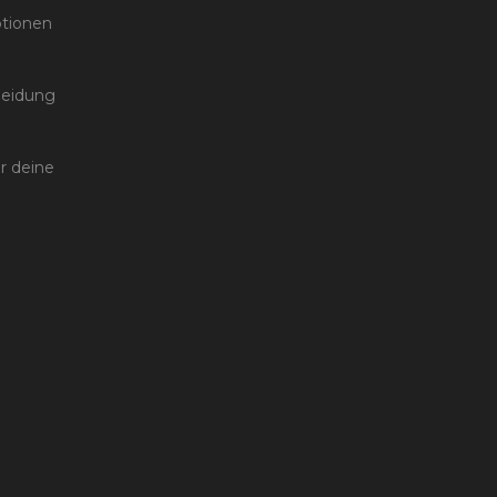
ptionen
leidung
ür deine