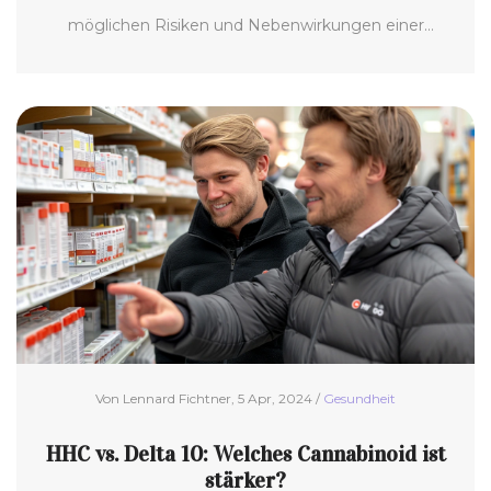
möglichen Risiken und Nebenwirkungen einer
Überdosierung von CBD durch Inhalation. Wir
tauchen tief in die Wissenschaft hinter CBD ein, um
zu verstehen, wie unser Körper darauf reagiert und
was bei zu hoher Dosierung geschehen kann.
Informieren Sie sich über die sichersten Methoden
zur Nutzung von CBD und wie Sie negative
Auswirkungen vermeiden können.
Von Lennard Fichtner, 5 Apr, 2024 /
Gesundheit
HHC vs. Delta 10: Welches Cannabinoid ist
stärker?