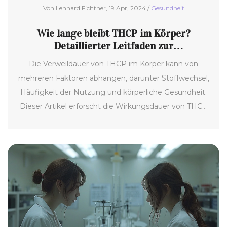
Von Lennard Fichtner, 19 Apr, 2024 /
Gesundheit
Wie lange bleibt THCP im Körper?
Detaillierter Leitfaden zur
Wirkungsdauer von THCP
Die Verweildauer von THCP im Körper kann von
mehreren Faktoren abhängen, darunter Stoffwechsel,
Häufigkeit der Nutzung und körperliche Gesundheit.
Dieser Artikel erforscht die Wirkungsdauer von THCP
und erklärt, wie Tests zur THCP-Erkennung
funktionieren. Durch das Verstehen dieser Prozesse
können Einzelpersonen besser über den Konsum und
die damit verbundenen rechtlichen sowie
gesundheitlichen Konsequenzen informiert werden.
Zudem werden Tipps gegeben, um den Körper auf
natürliche Weise von Cannabinoiden zu reinigen.