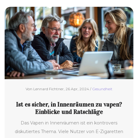
Tipps für eine sichere Anwendung. Ziel ist es,
Verbrauchern fundiertes Wissen und praktische
Ratschläge zur Hand zu geben, um eine informierte
Entscheidung treffen zu können.
Von Lennard Fichtner, 26 Apr, 2024 /
Gesundheit
Ist es sicher, in Innenräumen zu vapen?
Einblicke und Ratschläge
Das Vapen in Innenräumen ist ein kontrovers
diskutiertes Thema. Viele Nutzer von E-Zigaretten