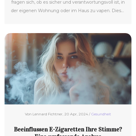
fragen sich, ob es sicher und verantwortungsvoll ist, in
der eigenen Wohnung oder im Haus zu vapen. Dieser
Artikel beleuchtet die wissenschaftlichen Fakten,
diskutiert potenzielle Gesundheitsrisiken und gibt
praktische Hinweise für Raucher und Nichtraucher.
Auch die Frage der Lufterfrischung und
Geruchsbekämpfung wird angesprochen, um eine
angenehme Umgebung für alle Bewohner zu
schaffen.
Von Lennard Fichtner, 20 Apr, 2024 /
Gesundheit
Beeinflussen E-Zigaretten Ihre Stimme?