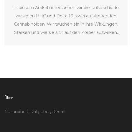
In diesem Artikel untersuchen wir die Unterschiede
zwischen HHC und Delta 10, zwei aufstrebenden
Cannabinoiden. Wir tauchen ein in ihre Wirkungen,
Stärken und wie sie sich auf den Körper auswirken.
Während HHC für seine mögliche potenzielle Stärke
bekannt ist, bietet Delta 10 eine andere Art von
Erfahrung. Lesen Sie weiter, um herauszufinden,
welches Cannabinoid sich für Ihren Lebensstil am
besten eignet und warum.
Über
Gesundheit, Ratgeber, Recht