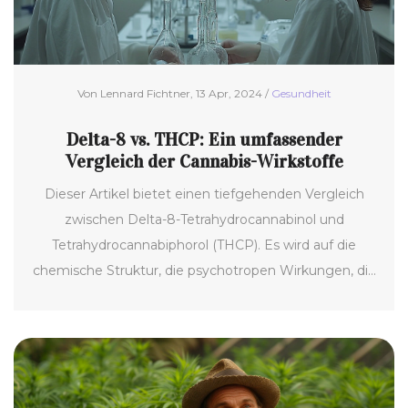
Von Lennard Fichtner, 13 Apr, 2024 /
Gesundheit
Delta-8 vs. THCP: Ein umfassender
Vergleich der Cannabis-Wirkstoffe
Dieser Artikel bietet einen tiefgehenden Vergleich
zwischen Delta-8-Tetrahydrocannabinol und
Tetrahydrocannabiphorol (THCP). Es wird auf die
chemische Struktur, die psychotropen Wirkungen, die
rechtliche Lage und die medizinischen Anwendungen
dieser beiden Cannabinoide eingegangen. Ziel ist es,
Lesern ein klares Verständnis ihrer Unterschiede und
potenziellen Vorteile zu vermitteln.