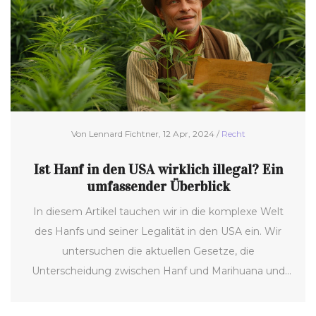
Von Lennard Fichtner, 12 Apr, 2024 /
Recht
Ist Hanf in den USA wirklich illegal? Ein
umfassender Überblick
In diesem Artikel tauchen wir in die komplexe Welt
des Hanfs und seiner Legalität in den USA ein. Wir
untersuchen die aktuellen Gesetze, die
Unterscheidung zwischen Hanf und Marihuana und
die Bedingungen, unter denen Hanfanbau legal ist.
Zudem schauen wir uns die historische Entwicklung