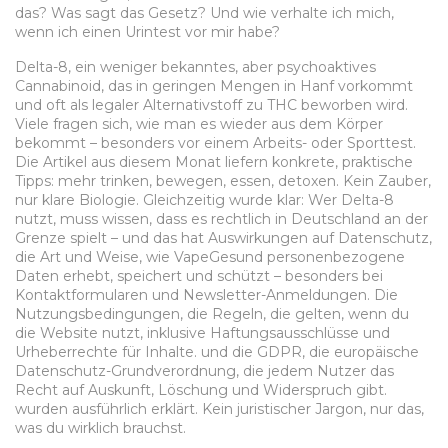
das? Was sagt das Gesetz? Und wie verhalte ich mich,
wenn ich einen Urintest vor mir habe?
Delta-8
,
ein weniger bekanntes, aber psychoaktives
Cannabinoid, das in geringen Mengen in Hanf vorkommt
und oft als legaler Alternativstoff zu THC beworben wird
.
Viele fragen sich, wie man es wieder aus dem Körper
bekommt – besonders vor einem Arbeits- oder Sporttest.
Die Artikel aus diesem Monat liefern konkrete, praktische
Tipps: mehr trinken, bewegen, essen, detoxen. Kein Zauber,
nur klare Biologie. Gleichzeitig wurde klar: Wer Delta-8
nutzt, muss wissen, dass es rechtlich in Deutschland an der
Grenze spielt – und das hat Auswirkungen auf
Datenschutz
,
die Art und Weise, wie VapeGesund personenbezogene
Daten erhebt, speichert und schützt – besonders bei
Kontaktformularen und Newsletter-Anmeldungen
.
Die
Nutzungsbedingungen
,
die Regeln, die gelten, wenn du
die Website nutzt, inklusive Haftungsausschlüsse und
Urheberrechte für Inhalte
.
und die
GDPR
,
die europäische
Datenschutz-Grundverordnung, die jedem Nutzer das
Recht auf Auskunft, Löschung und Widerspruch gibt
.
wurden ausführlich erklärt. Kein juristischer Jargon, nur das,
was du wirklich brauchst.