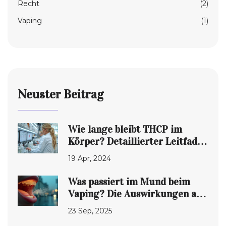
Recht
(2)
Vaping
(1)
Neuster Beitrag
Wie lange bleibt THCP im
Körper? Detaillierter Leitfaden
zur Wirkungsdauer von THCP
19 Apr, 2024
Was passiert im Mund beim
Vaping? Die Auswirkungen auf
Zähne und Schleimhaut
23 Sep, 2025