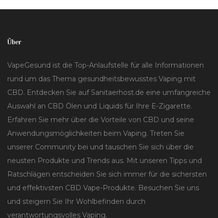
Über
VapeGesund ist die Top-Anlaufstelle für alle Informationen
rund um das Thema gesundheitsbewusstes Vaping mit
CBD. Entdecken Sie auf Sanitaerhost.de eine umfangreiche
Auswahl an CBD Ölen und Liquids für Ihre E-Zigarette.
Erfahren Sie mehr über die Vorteile von CBD und seine
Anwendungsmöglichkeiten beim Vaping. Treten Sie
unserer Community bei und tauschen Sie sich über die
neusten Produkte und Trends aus. Mit unseren Tipps und
Ratschlägen entscheiden Sie sich immer für die sichersten
und effektivsten CBD Vape-Produkte. Besuchen Sie uns
und steigern Sie Ihr Wohlbefinden durch
verantwortungsvolles Vaping.