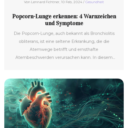
Von Lennard Fichtner, 10 Feb, 2024 /
Gesundheit
Popcorn-Lunge erkennen: 4 Warnzeichen
und Symptome
Die Popcorn-Lunge, auch bekannt als Bronchiolitis
obliterans, ist eine seltene Erkrankung, die die
Atemwege betrifft und ernsthafte
Atembeschwerden verursachen kann. In diesem
Artikel werden wir die vier Hauptsymptome der
Popcorn-Lunge detailliert untersuchen. Zusätzlich
geben wir Einblicke in Ursachen und mögliche
Behandlungsoptionen. Unser Ziel ist es, Bewusstsein
für diese Krankheit zu schaffen und dabei zu helfen,
sie frühzeitig zu erkennen.