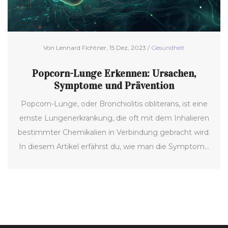
Von Lennard Fichtner, 15 Dez, 2023 /
Gesundheit
Popcorn-Lunge Erkennen: Ursachen,
Symptome und Prävention
Popcorn-Lunge, oder Bronchiolitis obliterans, ist eine
ernste Lungenerkrankung, die oft mit dem Inhalieren
bestimmter Chemikalien in Verbindung gebracht wird.
In diesem Artikel erfährst du, wie man die Symptome
dieser Krankheit erkennt, welche Diagnosemethoden
es gibt und was du zur Vorbeugung tun kannst.
Dieser Beitrag bietet wertvolle Informationen und ist
gespickt mit interessanten Fakten und Tipps.