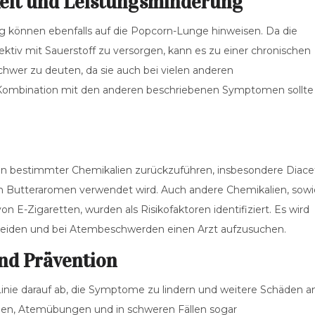
eit und Leistungsminderung
 können ebenfalls auf die Popcorn-Lunge hinweisen. Da die
ektiv mit Sauerstoff zu versorgen, kann es zu einer chronischen
wer zu deuten, da sie auch bei vielen anderen
 Kombination mit den anderen beschriebenen Symptomen sollte
ion bestimmter Chemikalien zurückzuführen, insbesondere Diacet
hen Butteraromen verwendet wird. Auch andere Chemikalien, sowi
-Zigaretten, wurden als Risikofaktoren identifiziert. Es wird
 meiden und bei Atembeschwerden einen Arzt aufzusuchen.
nd Prävention
Linie darauf ab, die Symptome zu lindern und weitere Schäden a
en, Atemübungen und in schweren Fällen sogar