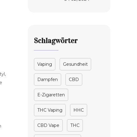
umfassender
Leitfaden
Schlagwörter
Vaping
Gesundheit
yl,
Dampfen
CBD
e
E-Zigaretten
THC Vaping
HHC
CBD Vape
THC
n