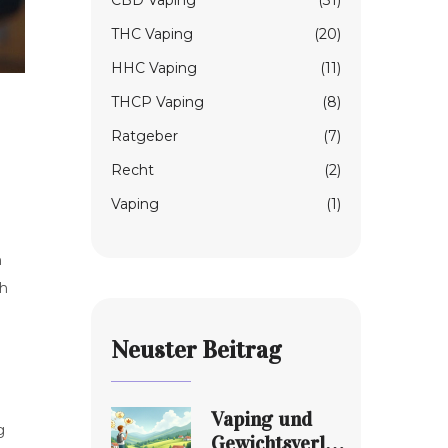
CBD Vaping
(31)
THC Vaping
(20)
HHC Vaping
(11)
THCP Vaping
(8)
Ratgeber
(7)
Recht
(2)
Vaping
(1)
n
ch
Neuster Beitrag
Vaping und
g
Gewichtsverlust: