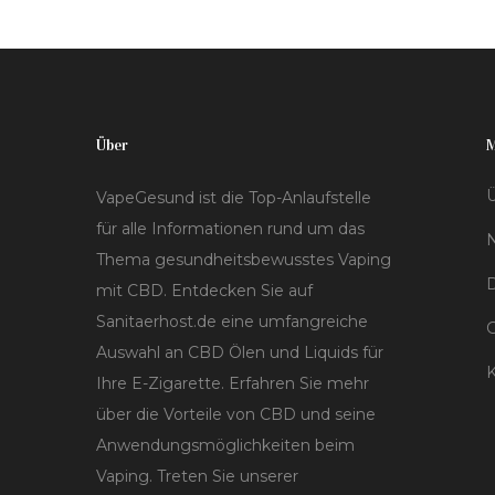
Über
Ü
VapeGesund ist die Top-Anlaufstelle
für alle Informationen rund um das
Thema gesundheitsbewusstes Vaping
D
mit CBD. Entdecken Sie auf
Sanitaerhost.de eine umfangreiche
Auswahl an CBD Ölen und Liquids für
K
Ihre E-Zigarette. Erfahren Sie mehr
über die Vorteile von CBD und seine
Anwendungsmöglichkeiten beim
Vaping. Treten Sie unserer