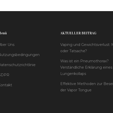
Menü
AKTUELLER BEITRAG
ber Uns
Vaping und Gewichtsverlust:
oder Tatsache?
Nutzungsbedingungen
Was ist ein Pneumothorax?
atenschutzrichtlinie
Verständliche Erklärung eines
Lungenkollaps
GDPR
Effektive Methoden zur Bese
ontakt
der Vapor Tongue