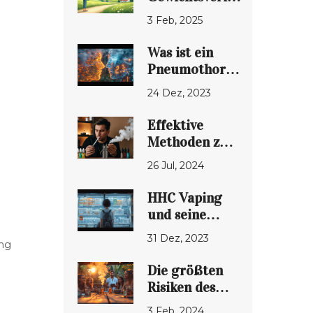
Mythos oder
3 Feb, 2025
Tatsache?
Was ist ein
Pneumothorax?
Verständliche
24 Dez, 2023
Erklärung
eines
Effektive
Lungenkollaps
Methoden zur
Beseitigung
26 Jul, 2024
der Vapor
Tongue
HHC Vaping
und seine
Vorteile: Ein
31 Dez, 2023
ung
ausführlicher
Leitfaden
Die größten
Risiken des
Vapings: Ein
3 Feb, 2024