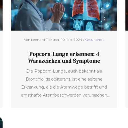
Von Lennard Fichtner, 10 Feb, 2024 /
Gesundheit
Popcorn-Lunge erkennen: 4
Warnzeichen und Symptome
Die Popcorn-Lunge, auch bekannt als
Bronchiolitis obliterans, ist eine seltene
Erkrankung, die die Atemwege betrifft und
ernsthafte Atembeschwerden verursachen
kann. In diesem Artikel werden wir die vier
Hauptsymptome der Popcorn-Lunge
detailliert untersuchen. Zusätzlich geben wir
Einblicke in Ursachen und mögliche