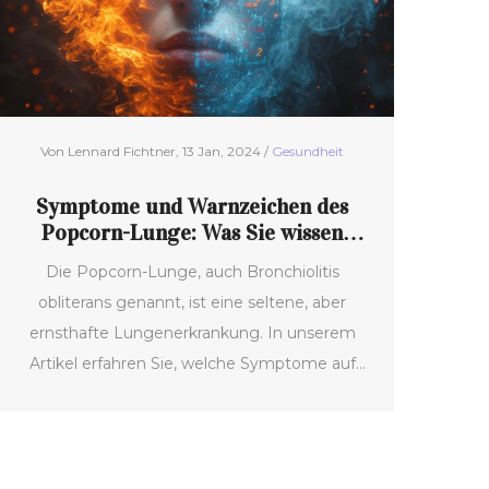
Von Lennard Fichtner, 13 Jan, 2024 /
Gesundheit
Symptome und Warnzeichen des
Popcorn-Lunge: Was Sie wissen
müssen
Die Popcorn-Lunge, auch Bronchiolitis
obliterans genannt, ist eine seltene, aber
ernsthafte Lungenerkrankung. In unserem
Artikel erfahren Sie, welche Symptome auf
diese Erkrankung hindeuten könnten, wie sie
entstehen und was Sie dagegen tun können.
Vom leichten Reizhusten bis zu schweren
Atembeschwerden, wir decken alle Anzeichen