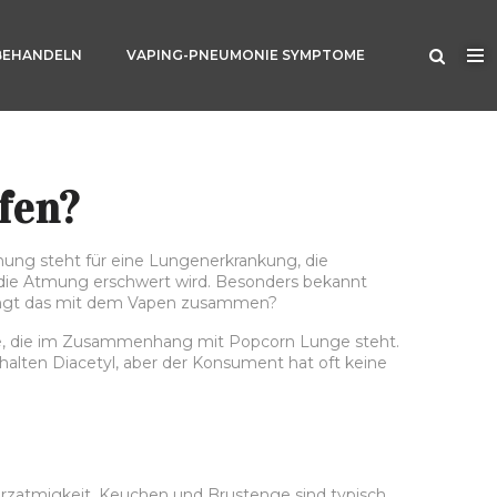
BEHANDELN
VAPING-PNEUMONIE SYMPTOME
fen?
nung steht für eine Lungenerkrankung, die
nd die Atmung erschwert wird. Besonders bekannt
 hängt das mit dem Vapen zusammen?
lie, die im Zusammenhang mit Popcorn Lunge steht.
halten Diacetyl, aber der Konsument hat oft keine
zatmigkeit, Keuchen und Brustenge sind typisch.