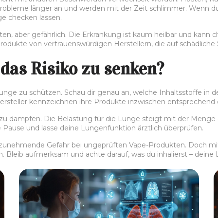
 Probleme länger an und werden mit der Zeit schlimmer. Wenn 
ge checken lassen.
lten, aber gefährlich. Die Erkrankung ist kaum heilbar und kann
Produkte von vertrauenswürdigen Herstellern, die auf schädliche 
das Risiko zu senken?
unge zu schützen. Schau dir genau an, welche Inhaltsstoffe in 
rsteller kennzeichnen ihre Produkte inzwischen entsprechend ode
ufig zu dampfen. Die Belastung für die Lunge steigt mit der 
use und lasse deine Lungenfunktion ärztlich überprüfen.
tzunehmende Gefahr bei ungeprüften Vape-Produkten. Doch mit 
Bleib aufmerksam und achte darauf, was du inhalierst – deine L