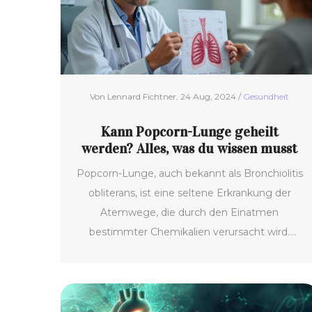
Von Lennard Fichtner, 24 Aug, 2024 /
Gesundheit
Kann Popcorn-Lunge geheilt
werden? Alles, was du wissen musst
Popcorn-Lunge, auch bekannt als Bronchiolitis
obliterans, ist eine seltene Erkrankung der
Atemwege, die durch den Einatmen
bestimmter Chemikalien verursacht wird.
Dieser Artikel beleuchtet, ob diese Erkrankung
heilbar ist, welche Symptome auftreten und
welche Behandlungsmöglichkeiten es gibt.
Wir werfen auch einen Blick auf interessante