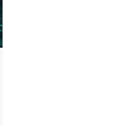
Behandlungsoptionen. Unser Ziel ist es,
Bewusstsein für diese Krankheit zu schaffen
und dabei zu helfen, sie frühzeitig zu erkennen.