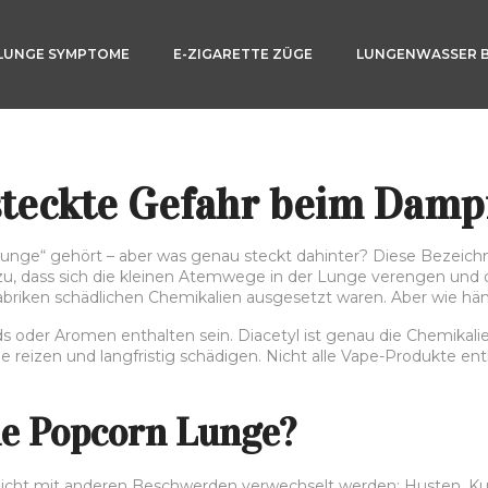
LUNGE SYMPTOME
E-ZIGARETTE ZÜGE
LUNGENWASSER 
steckte Gefahr beim Damp
 Lunge“ gehört – aber was genau steckt dahinter? Diese Bezeich
rt dazu, dass sich die kleinen Atemwege in der Lunge verengen u
n-Fabriken schädlichen Chemikalien ausgesetzt waren. Aber wie
ds oder Aromen enthalten sein. Diacetyl ist genau die Chemika
 reizen und langfristig schädigen. Nicht alle Vape-Produkte ent
e Popcorn Lunge?
icht mit anderen Beschwerden verwechselt werden: Husten, Kur