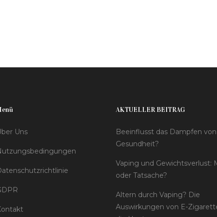
Menü
AKTUELLER BEITRAG
ber Uns
Beeinflusst das Dampfen von
Gesundheit?
Nutzungsbedingungen
Vaping und Gewichtsverlust:
atenschutzrichtlinie
oder Tatsache?
GDPR
Altern durch Vaping? Die
Auswirkungen von E-Zigarett
ontakt