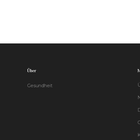
Krankheit erkennt, welche Diagnosemethoden
es gibt und was du zur Vorbeugung tun
kannst. Dieser Beitrag bietet wertvolle
Informationen und ist gespickt mit
interessanten Fakten und Tipps.
Über
Ü
Gesundheit
D
K