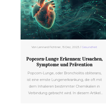
Fakten und hilfreiche Tipps zur Prävention und
zum Leben mit der Krankheit.
Von Lennard Fichtner, 15 Dez, 2023 /
Gesundheit
Popcorn-Lunge Erkennen: Ursachen,
Symptome und Prävention
Popcorn-Lunge, oder Bronchiolitis obliterans,
ist eine ernste Lungenerkrankung, die oft mit
dem Inhalieren bestimmter Chemikalien in
Verbindung gebracht wird. In diesem Artikel
erfährst du, wie man die Symptome dieser