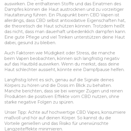
auswirken. Die enthaltenen Stoffe und das Einatmen des
Dampfes können die Haut austrocknen und zu vorzeitiger
Hautalterung führen. Ein Pluspunkt beim CBD Vapen ist
allerdings, dass CBD selbst antioxidative Eigenschaften hat,
die theoretisch die Haut schützen können. Trotzdem heißt
das nicht, dass man dauerhaft unbedenklich dampfen kann.
Eine gute Pflege und viel Trinken unterstützen deine Haut
dabei, gesund zu bleiben.
Auch Faktoren wie Müdigkeit oder Stress, die manche
beim Vapen beobachten, können sich langfristig negativ
auf das Hautbild auswirken. Wenn du merkst, dass deine
Haut schlechter aussieht, könnte eine Dampfpause helfen.
Langfristig lohnt es sich, genau auf die Signale deines
Körpers zu hören und die Dosis im Blick zu behalten.
Manche berichten, dass sie bei weniger Zügen und reinen
Produkten die positiven Effekte vom CBD nutzen, ohne
starke negative Folgen zu spüren.
Unser Tipp: Achte auf hochwertige CBD Vapes, konsumiere
maßvoll und hör auf deinen Körper. So kannst du die
Vorteile genießen und das Risiko für unerwünschte
Langzeiteffekte minimieren.