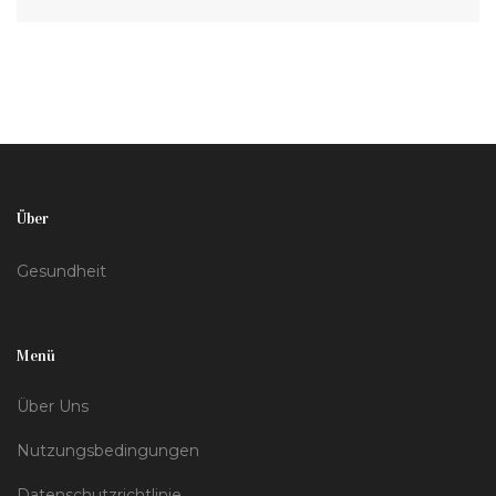
könnten, wie z.B. die Nikotinstärke der Flüssigkeiten
und die Zugtechnik des Nutzers. Es wird auch ein
Blick auf gesundheitliche Aspekte und die Suche
nach einem verantwortungsbewussten Umgang mit
dem Dampfen geworfen.
Über
Gesundheit
Menü
Über Uns
Nutzungsbedingungen
Datenschutzrichtlinie