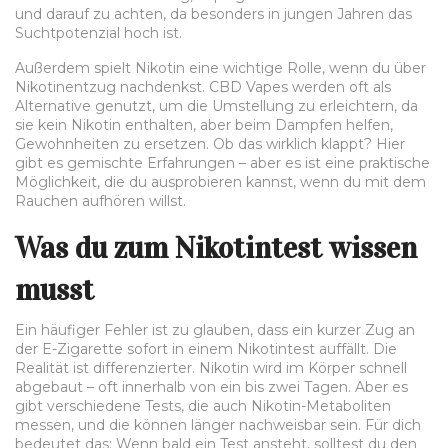
und darauf zu achten, da besonders in jungen Jahren das
Suchtpotenzial hoch ist.
Außerdem spielt Nikotin eine wichtige Rolle, wenn du über
Nikotinentzug nachdenkst. CBD Vapes werden oft als
Alternative genutzt, um die Umstellung zu erleichtern, da
sie kein Nikotin enthalten, aber beim Dampfen helfen,
Gewohnheiten zu ersetzen. Ob das wirklich klappt? Hier
gibt es gemischte Erfahrungen – aber es ist eine praktische
Möglichkeit, die du ausprobieren kannst, wenn du mit dem
Rauchen aufhören willst.
Was du zum Nikotintest wissen
musst
Ein häufiger Fehler ist zu glauben, dass ein kurzer Zug an
der E-Zigarette sofort in einem Nikotintest auffällt. Die
Realität ist differenzierter. Nikotin wird im Körper schnell
abgebaut – oft innerhalb von ein bis zwei Tagen. Aber es
gibt verschiedene Tests, die auch Nikotin-Metaboliten
messen, und die können länger nachweisbar sein. Für dich
bedeutet das: Wenn bald ein Test ansteht, solltest du den