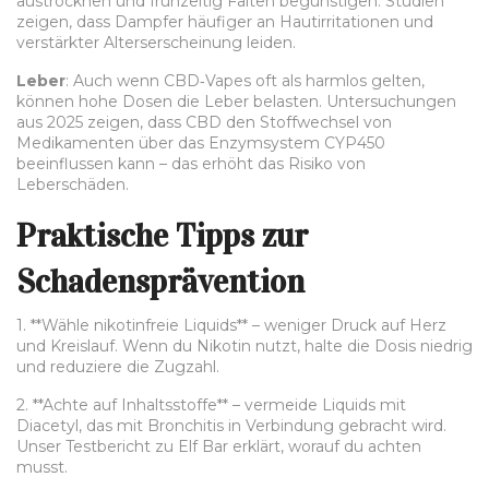
austrocknen und frühzeitig Falten begünstigen. Studien
zeigen, dass Dampfer häufiger an Hautirritationen und
verstärkter Alterserscheinung leiden.
Leber
: Auch wenn CBD‑Vapes oft als harmlos gelten,
können hohe Dosen die Leber belasten. Untersuchungen
aus 2025 zeigen, dass CBD den Stoffwechsel von
Medikamenten über das Enzymsystem CYP450
beeinflussen kann – das erhöht das Risiko von
Leberschäden.
Praktische Tipps zur
Schadensprävention
1. **Wähle nikotinfreie Liquids** – weniger Druck auf Herz
und Kreislauf. Wenn du Nikotin nutzt, halte die Dosis niedrig
und reduziere die Zugzahl.
2. **Achte auf Inhaltsstoffe** – vermeide Liquids mit
Diacetyl, das mit Bronchitis in Verbindung gebracht wird.
Unser Testbericht zu Elf Bar erklärt, worauf du achten
musst.