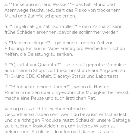
3. **Trinke ausreichend Wasser** – das hält Mund und
Atemwege feucht, reduziert das Risiko von trockenem
Mund und Zahnfleischproblemen.
4. **Regelmäßige Zahnkontrollen** – dein Zahnarzt kann
frühe Schäden erkennen, bevor sie schlimmer werden.
5. **Pausen einlegen** – gib deinen Lungen Zeit zur
Erholung. Ein kurzer Vape‑Freitag pro Woche kann schon
helfen, die Belastung zu senken.
6. **Qualität vor Quantität** – setze auf geprüfte Produkte
aus unserem Shop. Dort bekommst du klare Angaben zu
THC‑ und CBD‑Gehalt, Diacetyl‑Status und Labortests.
7. **Beobachte deinen Körper** – wenn du Husten,
Brustschmerzen oder ungewöhnliche Müdigkeit bemerkst,
mache eine Pause und such ärztlichen Rat.
Vaping muss nicht gleichbedeutend mit
Gesundheitsschäden sein, wenn du bewusst entscheidest
und die richtigen Produkte nutzt. Schau dir unsere Beiträge
zu einzelnen Risikofeldern an, um tieferes Wissen zu
bekommen. So bleibst du informiert, kannst Risiken