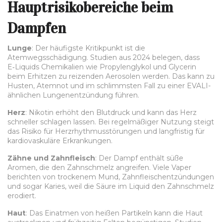
Hauptrisikobereiche beim
Dampfen
Lunge
: Der häufigste Kritikpunkt ist die
Atemwegsschädigung. Studien aus 2024 belegen, dass
E‑Liquids Chemikalien wie Propylenglykol und Glycerin
beim Erhitzen zu reizenden Aerosolen werden. Das kann zu
Husten, Atemnot und im schlimmsten Fall zu einer EVALI-
ähnlichen Lungenentzündung führen.
Herz
: Nikotin erhöht den Blutdruck und kann das Herz
schneller schlagen lassen. Bei regelmäßiger Nutzung steigt
das Risiko für Herzrhythmusstörungen und langfristig für
kardiovaskuläre Erkrankungen.
Zähne und Zahnfleisch
: Der Dampf enthält süße
Aromen, die den Zahnschmelz angreifen. Viele Vaper
berichten von trockenem Mund, Zahnfleischentzündungen
und sogar Karies, weil die Säure im Liquid den Zahnschmelz
erodiert.
Haut
: Das Einatmen von heißen Partikeln kann die Haut