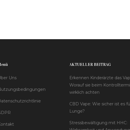
Menü
AKTUELLER BEITRAG
ber Uns
Erkennen Kinderärzte das Va
Worauf sie beim Kontrollterm
Nutzungsbedingungen
wirklich achten
atenschutzrichtlinie
CBD Vape: Wie sicher ist es f
Lunge?
GDPR
Stressbewältigung mit HHC:
ontakt