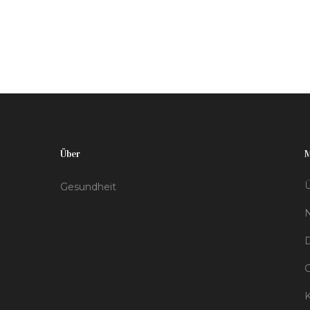
Inhalieren der Dämpfe entstehen könnten. Ziel
ist es, Leser über die potenziellen Risiken
aufzuklären und Tipps für die Erhaltung des
äußeren Erscheinungsbildes zu geben.
Über
Ü
Gesundheit
D
K