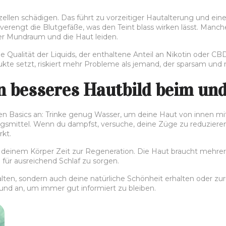
llen schädigen. Das führt zu vorzeitiger Hautalterung und einem
 verengt die Blutgefäße, was den Teint blass wirken lässt. Manc
er Mundraum und die Haut leiden.
ie Qualität der Liquids, der enthaltene Anteil an Nikotin oder C
dukte setzt, riskiert mehr Probleme als jemand, der sparsam u
in besseres Hautbild beim u
den Basics an: Trinke genug Wasser, um deine Haut von innen mi
smittel. Wenn du dampfst, versuche, deine Züge zu reduzieren
kt.
 deinem Körper Zeit zur Regeneration. Die Haut braucht mehrere
für ausreichend Schlaf zu sorgen.
alten, sondern auch deine natürliche Schönheit erhalten oder z
nd an, um immer gut informiert zu bleiben.