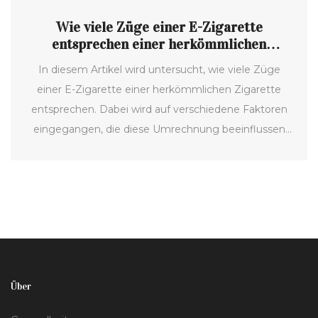
Wie viele Züge einer E-Zigarette
entsprechen einer herkömmlichen
Zigarette? Ein entschlüsselter Vergleich
In diesem Artikel wird untersucht, wie viele Züge
einer E-Zigarette einer herkömmlichen Zigarette
entsprechen. Dabei wird auf verschiedene Faktoren
eingegangen, die diese Umrechnung beeinflussen
könnten, wie z.B. die Nikotinstärke der Flüssigkeiten
und die Zugtechnik des Nutzers. Es wird auch ein
Blick auf gesundheitliche Aspekte und die Suche
nach einem verantwortungsbewussten Umgang mit
dem Dampfen geworfen.
Über