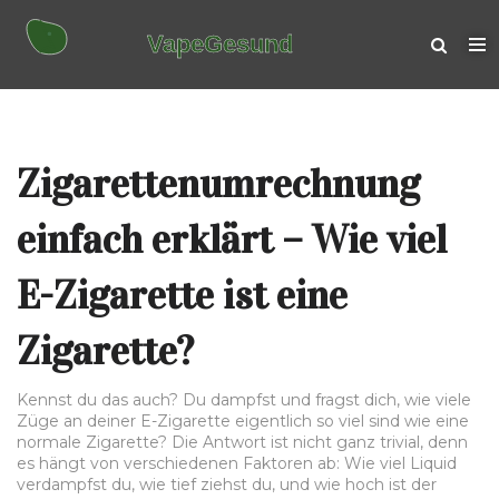
Zigarettenumrechnung
einfach erklärt – Wie viel
E-Zigarette ist eine
Zigarette?
Kennst du das auch? Du dampfst und fragst dich, wie viele
Züge an deiner E-Zigarette eigentlich so viel sind wie eine
normale Zigarette? Die Antwort ist nicht ganz trivial, denn
es hängt von verschiedenen Faktoren ab: Wie viel Liquid
verdampfst du, wie tief ziehst du, und wie hoch ist der