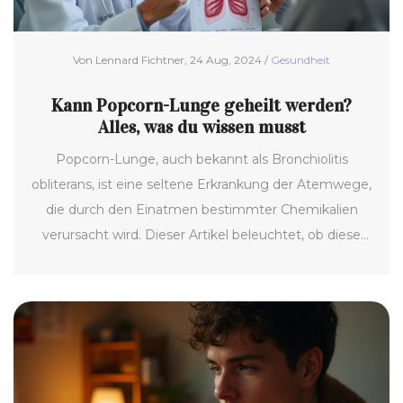
Von Lennard Fichtner, 24 Aug, 2024 /
Gesundheit
Kann Popcorn-Lunge geheilt werden?
Alles, was du wissen musst
Popcorn-Lunge, auch bekannt als Bronchiolitis
obliterans, ist eine seltene Erkrankung der Atemwege,
die durch den Einatmen bestimmter Chemikalien
verursacht wird. Dieser Artikel beleuchtet, ob diese
Erkrankung heilbar ist, welche Symptome auftreten
und welche Behandlungsmöglichkeiten es gibt. Wir
werfen auch einen Blick auf interessante Fakten und
hilfreiche Tipps zur Prävention und zum Leben mit
der Krankheit.