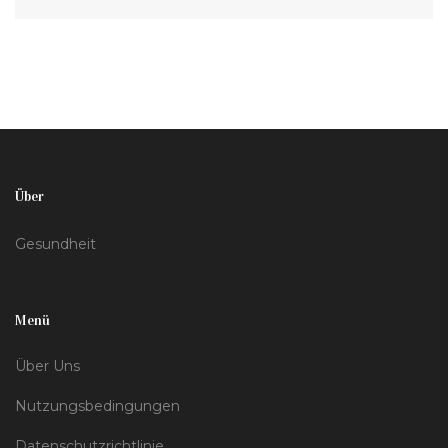
gibt. Es werden auch Tipps zum sicheren Gebrauch
und Alternativen zum Rauchen erörtert.
Über
Gesundheit
Menü
Über Uns
Nutzungsbedingungen
Datenschutzrichtlinie