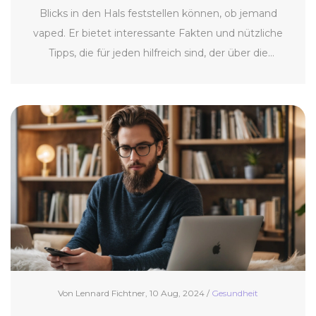
Blicks in den Hals feststellen können, ob jemand
vaped. Er bietet interessante Fakten und nützliche
Tipps, die für jeden hilfreich sind, der über die
Auswirkungen des Vapens auf die Gesundheit
besorgt ist. Leser erhalten verständliche Erklärungen
und Einsichten zu typischen Anzeichen und
Symptomen im Halsbereich.
Von Lennard Fichtner, 10 Aug, 2024 /
Gesundheit