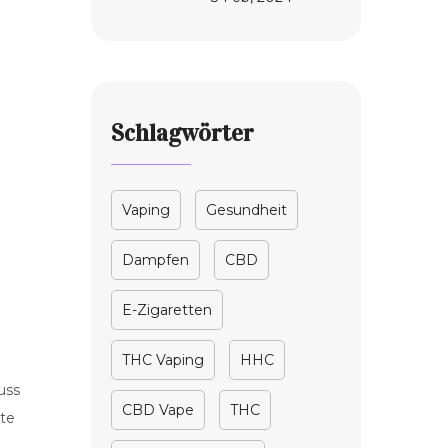
umfassender
Leitfaden
Schlagwörter
Vaping
Gesundheit
Dampfen
CBD
E-Zigaretten
THC Vaping
HHC
uss
CBD Vape
THC
kte