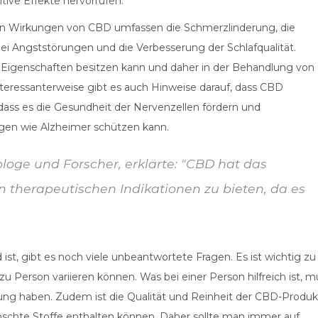
tive Effekte hervorrufen.
en Wirkungen von CBD umfassen die Schmerzlinderung, die
i Angststörungen und die Verbesserung der Schlafqualität.
 Eigenschaften besitzen kann und daher in der Behandlung von
nteressanterweise gibt es auch Hinweise darauf, dass CBD
dass es die Gesundheit der Nervenzellen fördern und
gen wie Alzheimer schützen kann.
loge und Forscher, erklärte: "CBD hat das
n therapeutischen Indikationen zu bieten, da es
t, gibt es noch viele unbeantwortete Fragen. Es ist wichtig zu
Person variieren können. Was bei einer Person hilfreich ist, m
kung haben. Zudem ist die Qualität und Reinheit der CBD-Produ
schte Stoffe enthalten können. Daher sollte man immer auf