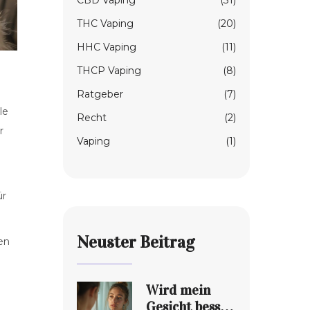
CBD Vaping
(31)
THC Vaping
(20)
HHC Vaping
(11)
THCP Vaping
(8)
Ratgeber
(7)
le
Recht
(2)
r
Vaping
(1)
ür
Neuster Beitrag
en
Wird mein
Gesicht besser