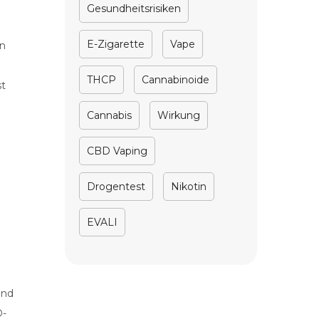
Gesundheitsrisiken
E-Zigarette
Vape
in
THCP
Cannabinoide
st
Cannabis
Wirkung
CBD Vaping
Drogentest
Nikotin
EVALI
und
D-