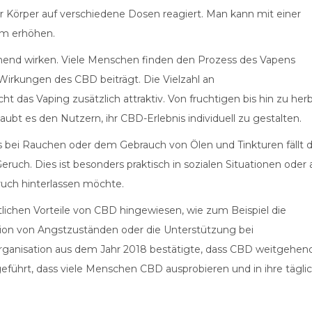
 Körper auf verschiedene Dosen reagiert. Man kann mit einer
am erhöhen.
nnend wirken. Viele Menschen finden den Prozess des Vapens
irkungen des CBD beiträgt. Die Vielzahl an
t das Vaping zusätzlich attraktiv. Von fruchtigen bis hin zu her
laubt es den Nutzern, ihr CBD-Erlebnis individuell zu gestalten.
 bei Rauchen oder dem Gebrauch von Ölen und Tinkturen fällt 
eruch. Dies ist besonders praktisch in sozialen Situationen oder 
ruch hinterlassen möchte.
lichen Vorteile von CBD hingewiesen, wie zum Beispiel die
ion von Angstzuständen oder die Unterstützung bei
organisation aus dem Jahr 2018 bestätigte, dass CBD weitgehen
zu geführt, dass viele Menschen CBD ausprobieren und in ihre tägli