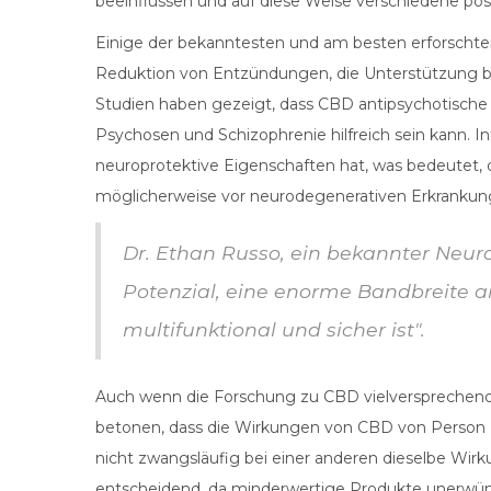
beeinflussen und auf diese Weise verschiedene posi
Einige der bekanntesten und am besten erforscht
Reduktion von Entzündungen, die Unterstützung be
Studien haben gezeigt, dass CBD antipsychotische
Psychosen und Schizophrenie hilfreich sein kann. I
neuroprotektive Eigenschaften hat, was bedeutet, 
möglicherweise vor neurodegenerativen Erkrankun
Dr. Ethan Russo, ein bekannter Neuro
Potenzial, eine enorme Bandbreite a
multifunktional und sicher ist".
Auch wenn die Forschung zu CBD vielversprechend is
betonen, dass die Wirkungen von CBD von Person zu 
nicht zwangsläufig bei einer anderen dieselbe Wir
entscheidend, da minderwertige Produkte unerwün