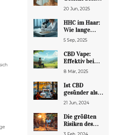
aussehen,
20 Jun, 2025
wenn ich mit
dem THC-
HHC im Haar:
Vapen
Wie lange
aufhöre?
nachweisbar?
5 Sep, 2025
Haartest,
Dauer &
CBD Vape:
Faktoren
Effektiv bei
sich
(2025)
Angststörungen?
8 Mär, 2025
Ist CBD
gesünder als
Vaping?
21 Jun, 2024
Gesundheitsfakten
und Tipps
Die größten
Risiken des
ege
Vapings: Ein
3 Feb, 2024