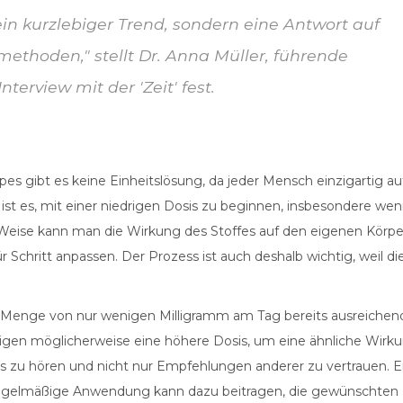
ein kurzlebiger Trend, sondern eine Antwort auf
methoden," stellt Dr. Anna Müller, führende
terview mit der 'Zeit' fest.
es gibt es keine Einheitslösung, da jeder Mensch einzigartig au
 ist es, mit einer niedrigen Dosis zu beginnen, insbesondere we
 Weise kann man die Wirkung des Stoffes auf den eigenen Körpe
 Schritt anpassen. Der Prozess ist auch deshalb wichtig, weil di
en Menge von nur wenigen Milligramm am Tag bereits ausreichen
tigen möglicherweise eine höhere Dosis, um eine ähnliche Wirk
pers zu hören und nicht nur Empfehlungen anderer zu vertrauen. E
ne regelmäßige Anwendung kann dazu beitragen, die gewünschten