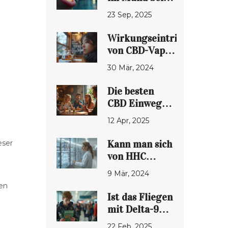
Vaping? Die
23 Sep, 2025
Auswirkungen
auf Zähne und
Wirkungseintritt
Schleimhaut
von CBD-Vape:
Wie schnell
30 Mär, 2024
wirkt es
wirklich?
Die besten
CBD Einweg-
Vapes: Ein
12 Apr, 2025
umfassender
Leitfaden
Kann man sich
eser
von HHC
ernsthaft
9 Mär, 2024
krank fühlen?
len
Einblick in die
Ist das Fliegen
Risiken und
mit Delta-9
Sicherheit
illegal?
22 Feb, 2025