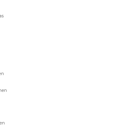
as
n
en
öhen
den