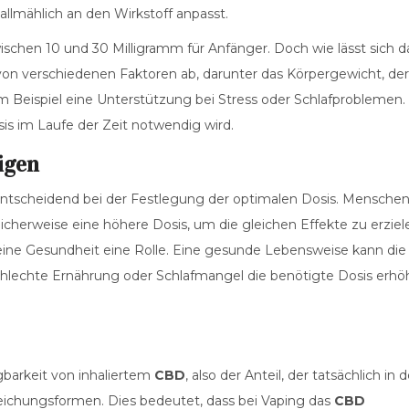
 allmählich an den Wirkstoff anpasst.
schen 10 und 30 Milligramm für Anfänger. Doch wie lässt sich d
on verschiedenen Faktoren ab, darunter das Körpergewicht, der
m Beispiel eine Unterstützung bei Stress oder Schlafproblemen.
is im Laufe der Zeit notwendig wird.
igen
 entscheidend bei der Festlegung der optimalen Dosis. Mensche
herweise eine höhere Dosis, um die gleichen Effekte zu erziel
meine Gesundheit eine Rolle. Eine gesunde Lebensweise kann die
chlechte Ernährung oder Schlafmangel die benötigte Dosis erh
gbarkeit von inhaliertem
CBD
, also der Anteil, der tatsächlich in 
rreichungsformen. Dies bedeutet, dass bei Vaping das
CBD