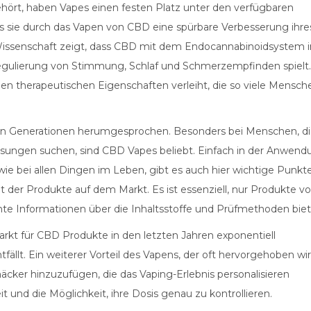
gehört, haben Vapes einen festen Platz unter den verfügbaren
s sie durch das Vapen von CBD eine spürbare Verbesserung ihre
ie Wissenschaft zeigt, dass CBD mit dem Endocannabinoidsystem 
r Regulierung von Stimmung, Schlaf und Schmerzempfinden spielt.
len therapeutischen Eigenschaften verleiht, die so viele Mensch
ren Generationen herumgesprochen. Besonders bei Menschen, d
ösungen suchen, sind CBD Vapes beliebt. Einfach in der Anwend
h wie bei allen Dingen im Leben, gibt es auch hier wichtige Punkt
ät der Produkte auf dem Markt. Es ist essenziell, nur Produkte v
nte Informationen über die Inhaltsstoffe und Prüfmethoden biet
 Markt für CBD Produkte in den letzten Jahren exponentiell
fällt. Ein weiterer Vorteil des Vapens, der oft hervorgehoben wir
äcker hinzuzufügen, die das Vaping-Erlebnis personalisieren
t und die Möglichkeit, ihre Dosis genau zu kontrollieren.