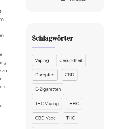
s
im
en
Schlagwörter
ie
Vaping
Gesundheit
ung,
e zu
Dampfen
CBD
on
en.
E-Zigaretten
THC Vaping
HHC
d,
CBD Vape
THC