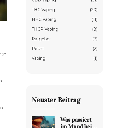
CBD Vaping
(31)
THC Vaping
(20)
HHC Vaping
(11)
THCP Vaping
(8)
Ratgeber
(7)
Recht
(2)
man
Vaping
(1)
n
Neuster Beitrag
en
Was passiert
im Mund beim