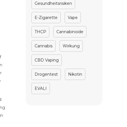
Gesundheitsrisiken
E-Zigarette
Vape
THCP
Cannabinoide
Cannabis
Wirkung
f
CBD Vaping
nn
r
Drogentest
Nikotin
e
EVALI
d
ung
in