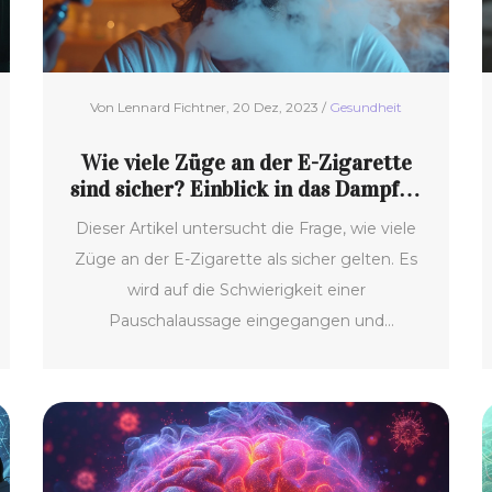
Von Lennard Fichtner, 20 Dez, 2023 /
Gesundheit
Wie viele Züge an der E-Zigarette
sind sicher? Einblick in das Dampfen
und Gesundheit
Dieser Artikel untersucht die Frage, wie viele
Züge an der E-Zigarette als sicher gelten. Es
wird auf die Schwierigkeit einer
Pauschalaussage eingegangen und
verschiedene Aspekte des Dampfens
betrachtet. Dabei spielen sowohl Inhaltsstoffe
als auch persönliche Gewohnheiten und die
Gerätetypen eine Rolle. Auch die Perspektive
der Wissenschaft und persönliche Erfahrungen