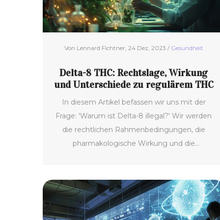
Von Lennard Fichtner, 24 Dez, 2023 /
Gesundheit
Delta-8 THC: Rechtslage, Wirkung
und Unterschiede zu regulärem THC
In diesem Artikel befassen wir uns mit der
Frage: 'Warum ist Delta-8 illegal?' Wir werden
die rechtlichen Rahmenbedingungen, die
pharmakologische Wirkung und die
Unterschiede zu Delta-9-THC erläutern.
Außerdem betrachten wir die Kontroverse, die
aufgrund der rechtlichen Grauzone entstanden
ist und welche Rolle Delta-8 in der Pharma-
und Freizeitindustrie spielt. Interessante