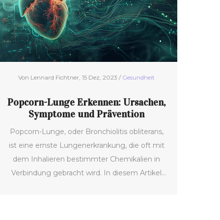
Tipps für einen gesünderen Lebensstil werden
ebenfalls thematisiert.
Von Lennard Fichtner, 15 Dez, 2023 /
Gesundheit
Popcorn-Lunge Erkennen: Ursachen,
Symptome und Prävention
Popcorn-Lunge, oder Bronchiolitis obliterans,
ist eine ernste Lungenerkrankung, die oft mit
dem Inhalieren bestimmter Chemikalien in
Verbindung gebracht wird. In diesem Artikel
erfährst du, wie man die Symptome dieser
Krankheit erkennt, welche Diagnosemethoden
es gibt und was du zur Vorbeugung tun