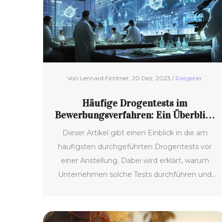
Fakten und Tipps geben einen umfassenden
Überblick über dieses komplexe Thema.
Von Lennard Fichtner, 20 Dez, 2023 /
Ratgeber
Häufige Drogentests im
Bewerbungsverfahren: Ein Überblick
über gängige Praktiken
Dieser Artikel gibt einen Einblick in die am
häufigsten durchgeführten Drogentests vor
einer Anstellung. Dabei wird erklärt, warum
Unternehmen solche Tests durchführen und
welche Testverfahren üblicherweise eingesetzt
werden. Leser erhalten Tipps, wie sie sich auf
solche Tests vorbereiten und was sie erwartet.