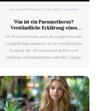
Von Lennard Fichtner, 24 Dez, 2023 /
Gesundheit
Was ist ein Pneumothorax?
Verständliche Erklärung eines
Lungenkollaps
Ein Pneumothorax, auch als Lungenriss oder
Lungenkollaps bekannt, ist ein medizinischer
Zustand, der oft unerwartet auftritt und
sofortige Aufmerksamkeit erfordert. Dieser
Artikel behandelt die Ursachen, Symptome
und Behandlungsmethoden eines
Pneumothorax. Zusätzlich werden
vorbeugende Maßnahmen und Einblicke in die
Erholungsphase geboten.