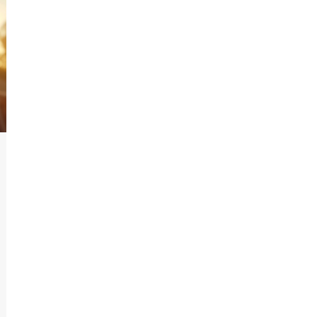
langfristigen Effekte das Dampfen auf den
menschlichen Körper haben kann. Außerdem
geben wir Tipps, wie man den Einstieg in das
Vapen gesünder gestalten kann und was man
unbedingt beachten sollte.