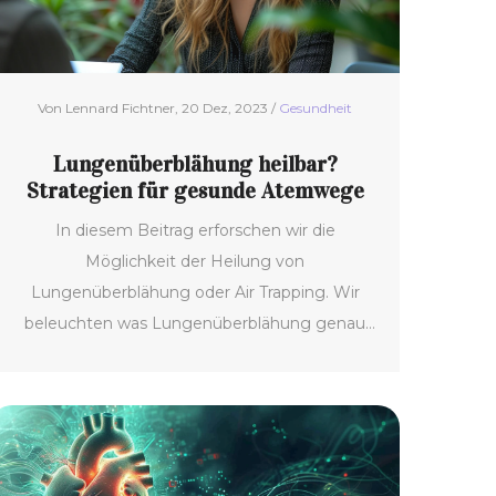
Von Lennard Fichtner, 20 Dez, 2023 /
Gesundheit
Lungenüberblähung heilbar?
Strategien für gesunde Atemwege
In diesem Beitrag erforschen wir die
Möglichkeit der Heilung von
Lungenüberblähung oder Air Trapping. Wir
beleuchten was Lungenüberblähung genau
ist, wie sie entsteht und welche
Behandlungsmethoden dazu beitragen
können, die Symptome zu lindern und die
Atemwege zu verbessern. Die wichtigkeit
einer frühzeitigen Diagnose sowie praktische