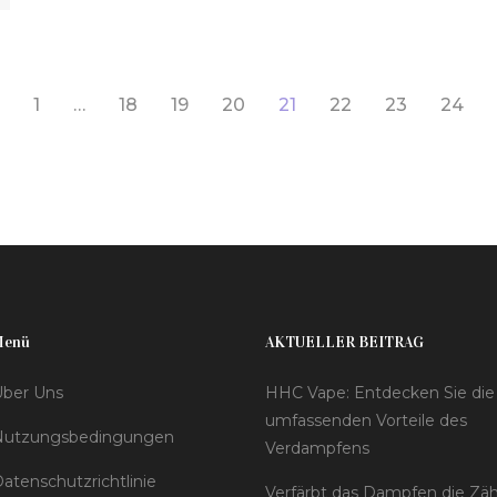
1
…
18
19
20
21
22
23
24
Menü
AKTUELLER BEITRAG
ber Uns
HHC Vape: Entdecken Sie die
umfassenden Vorteile des
Nutzungsbedingungen
Verdampfens
atenschutzrichtlinie
Verfärbt das Dampfen die Zä