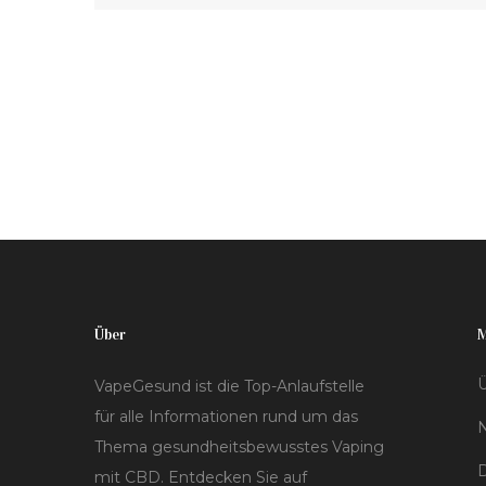
traditionellem Rauchen und der Einfluss auf die
Mundgesundheit diskutiert. Zusätzlich gibt es
Tipps, um Verfärbungen vorzubeugen. Das Ziel
ist, ein umfassendes Bild zu zeichnen, wie
Vaping die Zahnfarbe beeinflussen kann.
Über
Ü
VapeGesund ist die Top-Anlaufstelle
für alle Informationen rund um das
Thema gesundheitsbewusstes Vaping
D
mit CBD. Entdecken Sie auf