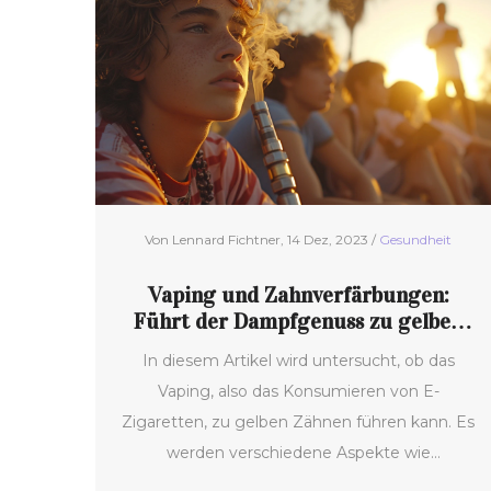
Gewürzt mit einem Hauch Humor, dient dieser
Beitrag als leitfaden für Jobsuchende und gibt
interessante Fakten zum Thema pre
employment drug testing.
Von Lennard Fichtner, 14 Dez, 2023 /
Gesundheit
Vaping und Zahnverfärbungen:
Führt der Dampfgenuss zu gelben
Zähnen?
In diesem Artikel wird untersucht, ob das
Vaping, also das Konsumieren von E-
Zigaretten, zu gelben Zähnen führen kann. Es
werden verschiedene Aspekte wie
Inhaltsstoffe des Dampfes, der Vergleich mit