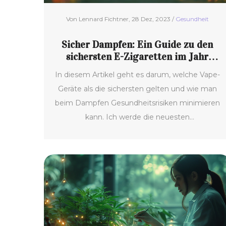
Von Lennard Fichtner, 28 Dez, 2023 /
Gesundheit
Sicher Dampfen: Ein Guide zu den
sichersten E-Zigaretten im Jahr
2024
In diesem Artikel geht es darum, welche Vape-
Geräte als die sichersten gelten und wie man
beim Dampfen Gesundheitsrisiken minimieren
kann. Ich werde die neuesten
Forschungsergebnisse und
Expertenmeinungen diskutieren, sowie Tipps
zum sicheren Dampfen geben. Zudem teile
ich persönliche Einsichten und Erfahrungen
mit verschiedenen Vape-Modellen, um Lesern
bei der Auswahl einer sicheren E-Zigarette zu
helfen.