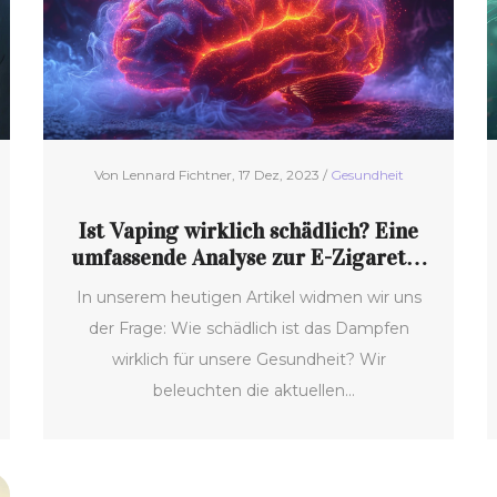
werden berücksichtigt, um dem Leser ein
umfassendes Bild zu vermitteln.
Von Lennard Fichtner, 17 Dez, 2023 /
Gesundheit
Ist Vaping wirklich schädlich? Eine
umfassende Analyse zur E-Zigarette
Gesundheit
In unserem heutigen Artikel widmen wir uns
der Frage: Wie schädlich ist das Dampfen
wirklich für unsere Gesundheit? Wir
beleuchten die aktuellen
Forschungsergebnisse, vergleichen die Risiken
des Vapens mit denen des traditionellen
Rauchens und besprechen, welche