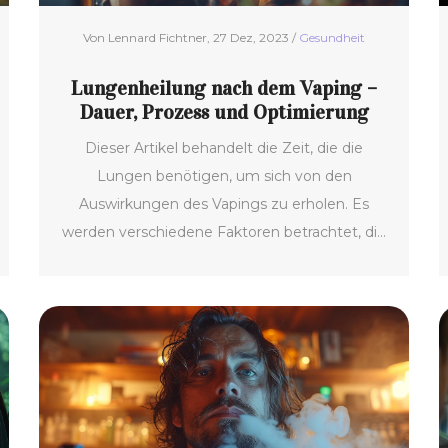
Von Lennard Fichtner, 27 Dez, 2023 /
Gesundheit
Lungenheilung nach dem Vaping –
Dauer, Prozess und Optimierung
Dieser Artikel behandelt die Zeit, die die
Lungen benötigen, um sich von den
Auswirkungen des Vapings zu erholen. Es
werden verschiedene Faktoren betrachtet, die
die Heilungsdauer beeinflussen können, sowie
Tipps zur Unterstützung des
Regenerationsprozesses gegeben. Darüber
hinaus betrachte ich den wissenschaftlichen
Stand der Dinge und teile persönliche
Erfahrungen, um dieses Thema ausführlich zu
diskutieren.