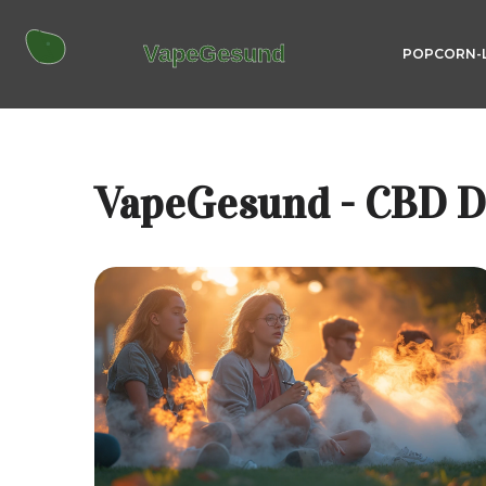
POPCORN-
VapeGesund - CBD D